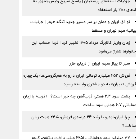
جزئیات استعفای پزشکیان | پاسخ صریح رئیس‌جمهور به
ادعای «۲۸ بار استعفا»
توافق ایران و عمان بر سر مسیر جدید تنگه هرمز | جزئیات
بیانیه مهم تهران و مسقط
زمان واریز کالابرگ مرداد ۱۴۰۵ تغییر کرد | فردا حساب این
خانوارها شارژ می‌شود
سیر تا پیاز سهم ایران از دریای خزر
فروش ۲۵۲ میلیارد تومانی ایران دارو به هم‌گروهی‌ها؛ یک‌چهارم
فروش «دیران» به دو مشتری وابسته رسید
پشت سود ۲.۴ همتی ذوب‌آهن چه خبر است؟ | «ذوب» با زیان
عملیاتی ۶.۷ همتی سود ساخت
چرا ایران‌خودرو با رشد ۲۴ درصدی فروش، ۲۲.۵ همت زیان
ساخت؟
۳۷ میلیارد سود معاملاتی، ۲۶۵۱ میلیارد افت پرتفوی گروه