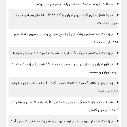
حماقت کردم ستاره استقلال را تا جام جهانی بردم
نحوه فعال‌سازی کیف پول ایران با کد *98# | انتقال وجه و خرید
بدون اینترنت
جزئیات استعفای پزشکیان | پاسخ صریح رئیس‌جمهور به ادعای
«۲۸ بار استعفا»
جزئیات ثبت‌نام کوییک S سایپا از شنبه ۱۷ مرداد + جدول شرایط
توافق ایران و عمان بر سر مسیر جدید تنگه هرمز | جزئیات بیانیه
مهم تهران و مسقط
زمان واریز کالابرگ مرداد ۱۴۰۵ تغییر کرد | فردا حساب این خانوارها
شارژ می‌شود
شرط جدید بازنشستگی اجرایی شد؛ این افراد باید ۵ سال بیشتر کار
کنند + جدول کامل
جزئیات انفجار مهیب در جنوب تهران و شهرک صنعتی شمس آباد