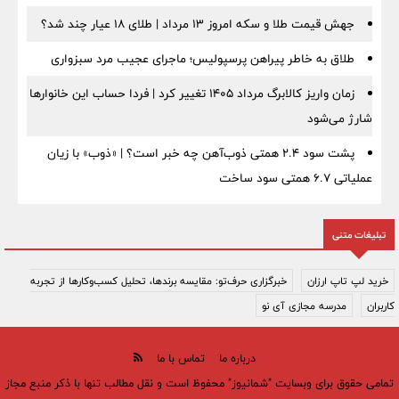
جهش قیمت طلا و سکه امروز ۱۳ مرداد | طلای ۱۸ عیار چند شد؟
طلاق به خاطر پیراهن پرسپولیس؛ ماجرای عجیب مرد سبزواری
زمان واریز کالابرگ مرداد ۱۴۰۵ تغییر کرد | فردا حساب این خانوارها
شارژ می‌شود
پشت سود ۲.۴ همتی ذوب‌آهن چه خبر است؟ | «ذوب» با زیان
عملیاتی ۶.۷ همتی سود ساخت
تبلیغات متنی
خرید لپ تاپ ارزان
خبرگزاری حرف‌تو: مقایسه برندها، تحلیل کسب‌وکارها از تجربه
کاربران
مدرسه مجازی آی نو
درباره ما
تماس با ما
تمامی حقوق برای وبسایت "شمانیوز" محفوظ است و نقل مطالب تنها با ذکر منبع مجاز