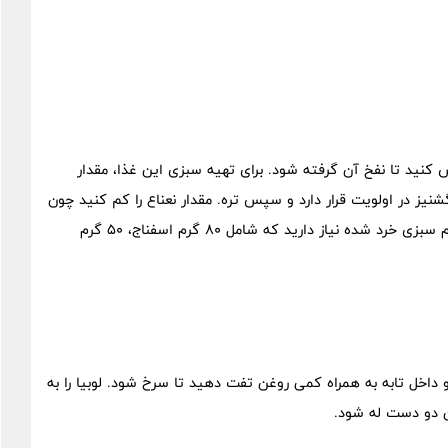
کنید تا نفخ آن گرفته شود. برای تهیه سبزی این غذا، مقدار
گشنیز در اولویت قرار دارد و سپس تره. مقدار نعناع را کم کنید چون
در صورت زیاد بودن ممکن است تلخ شود. در مجموع، به 250 گرم سبزی خرد شده نیاز دارید که شامل 80 گرم اسفناج، 50 گرم
داخل تابه به همراه کمی روغن تفت دهید تا سرخ شود. لوبیا را به
ین دو دست له شود.