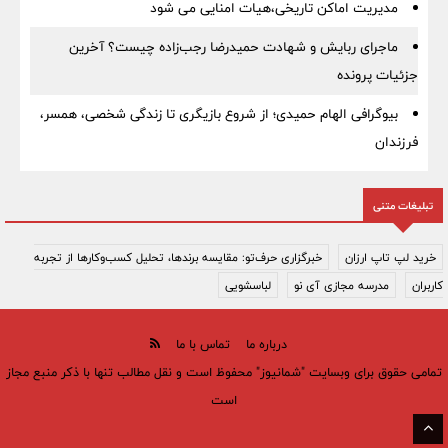
مدیریت اماکن تاریخی،هیات امنایی می شود
ماجرای ربایش و شهادت حمیدرضا رجب‌زاده چیست؟ آخرین
جزئیات پرونده
بیوگرافی الهام حمیدی؛ از شروع بازیگری تا زندگی شخصی، همسر،
فرزندان
تبلیغات متنی
خرید لپ تاپ ارزان
خبرگزاری حرف‌تو: مقایسه برندها، تحلیل کسب‌وکارها از تجربه
کاربران
مدرسه مجازی آی نو
لباسشویی
درباره ما
تماس با ما
تمامی حقوق برای وبسایت "شمانیوز" محفوظ است و نقل مطالب تنها با ذکر منبع مجاز
است