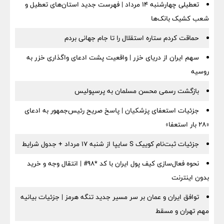
تعطیلی چهارشنبه ۱۴ مرداد | فهرست جدید استان‌های تعطیل و
شعب کشیک بانک‌ها
حماقت کردم ستاره استقلال را تا جام جهانی بردم
سهم ایران از دریای خزر | واقعیت پشت ادعای واگذاری خزر به
روسیه
بازگشت رسمی محسن مسلمان به پرسپولیس
جزئیات استعفای پزشکیان | پاسخ صریح رئیس‌جمهور به ادعای
«۲۸ بار استعفا»
جزئیات ثبت‌نام کوییک S سایپا از شنبه ۱۷ مرداد + جدول شرایط
نحوه فعال‌سازی کیف پول ایران با کد *98# | انتقال وجه و خرید
بدون اینترنت
توافق ایران و عمان بر سر مسیر جدید تنگه هرمز | جزئیات بیانیه
مهم تهران و مسقط