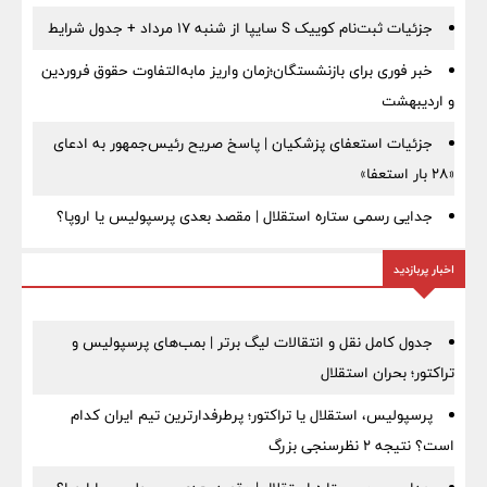
جزئیات ثبت‌نام کوییک S سایپا از شنبه ۱۷ مرداد + جدول شرایط
خبر فوری برای بازنشستگان؛زمان واریز مابه‌التفاوت حقوق فروردین
و اردیبهشت
جزئیات استعفای پزشکیان | پاسخ صریح رئیس‌جمهور به ادعای
«۲۸ بار استعفا»
جدایی رسمی ستاره استقلال | مقصد بعدی پرسپولیس یا اروپا؟
اخبار پربازدید
جدول کامل نقل و انتقالات لیگ برتر | بمب‌های پرسپولیس و
تراکتور؛ بحران استقلال
پرسپولیس، استقلال یا تراکتور؛ پرطرفدارترین تیم ایران کدام
است؟ نتیجه ۲ نظرسنجی بزرگ