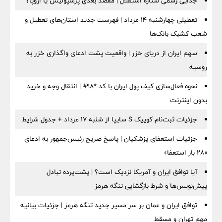
جدایی رسمی ستاره استقلال | مقصد بعدی پرسپولیس یا اروپا؟
تعطیلی چهارشنبه ۱۴ مرداد | فهرست جدید استان‌های تعطیل و
شعب کشیک بانک‌ها
سهم ایران از دریای خزر | واقعیت پشت ادعای واگذاری خزر به
روسیه
نحوه فعال‌سازی کیف پول ایران با کد *98# | انتقال وجه و خرید
بدون اینترنت
جزئیات ثبت‌نام کوییک S سایپا از شنبه ۱۷ مرداد + جدول شرایط
جزئیات استعفای پزشکیان | پاسخ صریح رئیس‌جمهور به ادعای
«۲۸ بار استعفا»
آیا توافق ایران و آمریکا نزدیک است؟ | پشت‌پرده تبادل
پیش‌نویس‌ها و شرط بازگشایی تنگه هرمز
توافق ایران و عمان بر سر مسیر جدید تنگه هرمز | جزئیات بیانیه
مهم تهران و مسقط