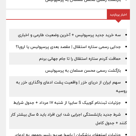
اخبار پربازدید
سه خرید جدید پرسپولیس + آخرین وضعیت طارمی و اخباری
جدایی رسمی ستاره استقلال | مقصد بعدی پرسپولیس یا اروپا؟
حماقت کردم ستاره استقلال را تا جام جهانی بردم
بازگشت رسمی محسن مسلمان به پرسپولیس
سهم ایران از دریای خزر | واقعیت پشت ادعای واگذاری خزر به
روسیه
جزئیات ثبت‌نام کوییک S سایپا از شنبه ۱۷ مرداد + جدول شرایط
شرط جدید بازنشستگی اجرایی شد؛ این افراد باید ۵ سال بیشتر کار
کنند + جدول کامل
جزئیات استعفای پزشکیان | پاسخ صریح رئیس‌جمهور به ادعای