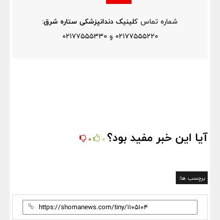
شماره تماس ک
لینیک دندانپزشکی ستاره شرق
:
02177555220 و 02177555330
آیا این خبر مفید بود؟
0
0
برچسب ها: