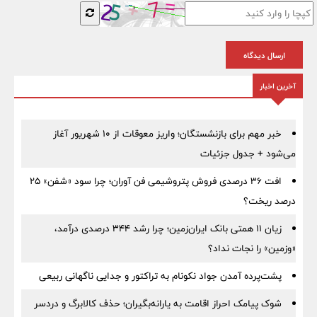
ارسال دیدگاه
آخرین اخبار
خبر مهم برای بازنشستگان؛ واریز معوقات از ۱۰ شهریور آغاز
می‌شود + جدول جزئیات
افت ۳۶ درصدی فروش پتروشیمی فن آوران؛ چرا سود «شفن» ۲۵
درصد ریخت؟
زیان ۱۱ همتی بانک ایران‌زمین؛ چرا رشد ۳۴۴ درصدی درآمد،
«وزمین» را نجات نداد؟
پشت‌پرده آمدن جواد نکونام به تراکتور و جدایی ناگهانی ربیعی
شوک پیامک احراز اقامت به یارانه‌بگیران؛ حذف کالابرگ و دردسر