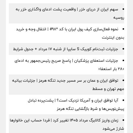
سهم ایران از دریای خزر | واقعیت پشت ادعای واگذاری خزر به
روسیه
نحوه فعال‌سازی کیف پول ایران با کد *98# | انتقال وجه و خرید
بدون اینترنت
جزئیات ثبت‌نام کوییک S سایپا از شنبه ۱۷ مرداد + جدول شرایط
جزئیات استعفای پزشکیان | پاسخ صریح رئیس‌جمهور به ادعای
«۲۸ بار استعفا»
توافق ایران و عمان بر سر مسیر جدید تنگه هرمز | جزئیات بیانیه
مهم تهران و مسقط
آیا توافق ایران و آمریکا نزدیک است؟ | پشت‌پرده تبادل
پیش‌نویس‌ها و شرط بازگشایی تنگه هرمز
زمان واریز کالابرگ مرداد ۱۴۰۵ تغییر کرد | فردا حساب این خانوارها
شارژ می‌شود