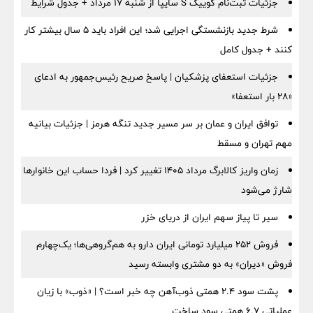
جزئیات ثبت‌نام کوییک S سایپا از شنبه ۱۷ مرداد + جدول شرایط
شرط جدید بازنشستگی اجرایی شد؛ این افراد باید ۵ سال بیشتر کار
کنند + جدول کامل
جزئیات استعفای پزشکیان | پاسخ صریح رئیس‌جمهور به ادعای
«۲۸ بار استعفا»
توافق ایران و عمان بر سر مسیر جدید تنگه هرمز | جزئیات بیانیه
مهم تهران و مسقط
زمان واریز کالابرگ مرداد ۱۴۰۵ تغییر کرد | فردا حساب این خانوارها
شارژ می‌شود
سیر تا پیاز سهم ایران از دریای خزر
فروش ۲۵۲ میلیارد تومانی ایران دارو به هم‌گروهی‌ها؛ یک‌چهارم
فروش «دیران» به دو مشتری وابسته رسید
پشت سود ۲.۴ همتی ذوب‌آهن چه خبر است؟ | «ذوب» با زیان
عملیاتی ۶.۷ همتی سود ساخت