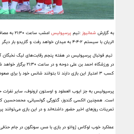
به گزارش
شمانیوز
:تیم
پرسپولیس
امشب ساعت 21:30 به مصاف تیم الریان قطر خواهد رفت. تیم فوتبال
الریان با سیستم ۲-۴-۴ به میدان خواهد رفت و گاریدو بار دیگر از نفرات ملی پوش خود در ترکیب استفاده خواهد کرد.
در ورزشگاه احمد بن علی
کسب ۳ امتیاز این بازی دارند تا بتوانند شانس خود را برای صعود به مرحله حذفی این مسابقات افزایش دهند.
پرسپولیس به جز ایوب العملود و اوستون ارونوف، سایر نفرات خود
است. همچنین الکسی گندوز، گئورگی گولسیانی، محمدحسین کنع
تمرینات روز‌های اخیر حضور داشته‌اند و در این بازی می‌توانند 
عملکرد خوب لوکاس ژوائو در بازی با مس سونگون در جام حذف