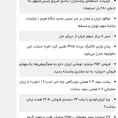
جزئیات استعفای پزشکیان | پاسخ صریح رئیس‌جمهور به
ادعای «۲۸ بار استعفا»
توافق ایران و عمان بر سر مسیر جدید تنگه هرمز | جزئیات
بیانیه مهم تهران و مسقط
سیر تا پیاز سهم ایران از دریای خزر
زمان واریز کالابرگ مرداد ۱۴۰۵ تغییر کرد | فردا حساب این
خانوارها شارژ می‌شود
فروش ۲۵۲ میلیارد تومانی ایران دارو به هم‌گروهی‌ها؛ یک‌چهارم
فروش «دیران» به دو مشتری وابسته رسید
پشت سود ۲.۴ همتی ذوب‌آهن چه خبر است؟ | «ذوب» با زیان
عملیاتی ۶.۷ همتی سود ساخت
چرا ایران‌خودرو با رشد ۲۴ درصدی فروش، ۲۲.۵ همت زیان
ساخت؟
۳۷ میلیارد سود معاملاتی، ۲۶۵۱ میلیارد افت پرتفوی گروه