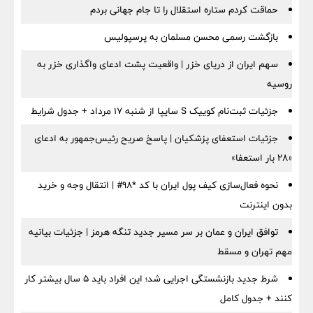
حماقت کردم ستاره استقلال را تا جام جهانی بردم
بازگشت رسمی محسن مسلمان به پرسپولیس
سهم ایران از دریای خزر | واقعیت پشت ادعای واگذاری خزر به
روسیه
جزئیات ثبت‌نام کوییک S سایپا از شنبه ۱۷ مرداد + جدول شرایط
جزئیات استعفای پزشکیان | پاسخ صریح رئیس‌جمهور به ادعای
«۲۸ بار استعفا»
نحوه فعال‌سازی کیف پول ایران با کد *98# | انتقال وجه و خرید
بدون اینترنت
توافق ایران و عمان بر سر مسیر جدید تنگه هرمز | جزئیات بیانیه
مهم تهران و مسقط
شرط جدید بازنشستگی اجرایی شد؛ این افراد باید ۵ سال بیشتر کار
کنند + جدول کامل