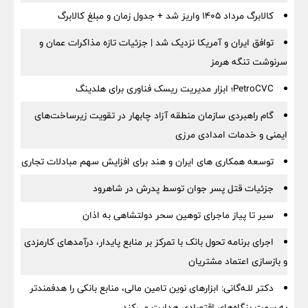
کالابرگ مرداد ۱۴۰۵ واریز شد + جدول زمان و مبلغ کالابرگ
توافق ایران و آمریکا نزدیک شد | جزئیات تازه مذاکرات عمان و
سرنوشت تنگه هرمز
PetroCVC؛ ابزار مدیریت ریسک فناوری برای هلدینگ
گام راهبردی سازمان منطقه آزاد چابهار در تقویت زیرساخت‌های
ایمنی و خدمات امدادی مرزی
توسعه همکاری های ایران و هند برای افزایش سهم مبادلات تجاری
جزئیات قتل پسر جوان توسط پدرش در شاهرود
سیر تا پیاز ماجرای توهین سحر دولتشاهی به اذان
اجرای برنامه تحول بانک با تمرکز بر منابع پایدار، درآمدهای کارمزدی
و بازسازی اعتماد مشتریان
دکتر للـه‌گانی: ابزارهای نوین تامین مالی، منابع بانکی را هدفمندتر
به سمت بنگاه‌های اقتصادی هدایت می‌کند