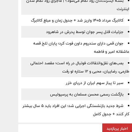
بسته اینترنت‌تان زود تمام می‌شود؟ | ماجرای زود تمام شدن
اینترنت
کالابرگ مرداد ۱۴۰۵ واریز شد + جدول زمان و مبلغ کالابرگ
جزئیات قتل پسر جوان توسط پدرش در شاهرود
جوان قمی دارای سندروم داون فوت کرد؛ پایان تلخ قصه
عاشقانه امیر و فاطمه
بمب‌های نقل‌وانتقالات فوتبال در راه است؛ مقصد احتمالی
طارمی، رضاییان، محبی و ۱۲ ستاره لو رفت
سیر تا پیاز سهم ایران از دریای خزر
بازگشت رسمی محسن مسلمان به پرسپولیس
شرط جدید بازنشستگی اجرایی شد؛ این افراد باید ۵ سال بیشتر
کار کنند + جدول کامل
اخبار پربازدید