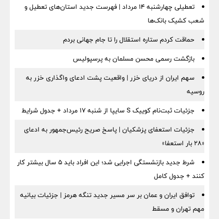
تعطیلی چهارشنبه ۱۴ مرداد | فهرست جدید استان‌های تعطیل و
شعب کشیک بانک‌ها
حماقت کردم ستاره استقلال را تا جام جهانی بردم
بازگشت رسمی محسن مسلمان به پرسپولیس
سهم ایران از دریای خزر | واقعیت پشت ادعای واگذاری خزر به
روسیه
جزئیات ثبت‌نام کوییک S سایپا از شنبه ۱۷ مرداد + جدول شرایط
جزئیات استعفای پزشکیان | پاسخ صریح رئیس‌جمهور به ادعای
«۲۸ بار استعفا»
شرط جدید بازنشستگی اجرایی شد؛ این افراد باید ۵ سال بیشتر کار
کنند + جدول کامل
توافق ایران و عمان بر سر مسیر جدید تنگه هرمز | جزئیات بیانیه
مهم تهران و مسقط