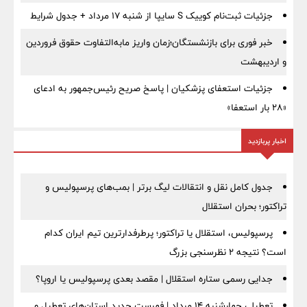
جزئیات ثبت‌نام کوییک S سایپا از شنبه ۱۷ مرداد + جدول شرایط
خبر فوری برای بازنشستگان؛زمان واریز مابه‌التفاوت حقوق فروردین
و اردیبهشت
جزئیات استعفای پزشکیان | پاسخ صریح رئیس‌جمهور به ادعای
«۲۸ بار استعفا»
اخبار پربازدید
جدول کامل نقل و انتقالات لیگ برتر | بمب‌های پرسپولیس و
تراکتور؛ بحران استقلال
پرسپولیس، استقلال یا تراکتور؛ پرطرفدارترین تیم ایران کدام
است؟ نتیجه ۲ نظرسنجی بزرگ
جدایی رسمی ستاره استقلال | مقصد بعدی پرسپولیس یا اروپا؟
تعطیلی چهارشنبه ۱۴ مرداد | فهرست جدید استان‌های تعطیل و