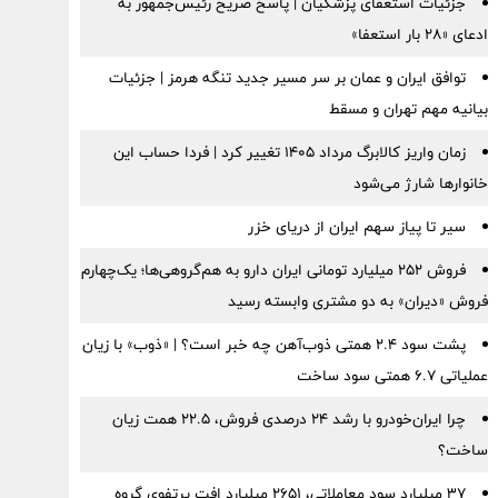
جزئیات استعفای پزشکیان | پاسخ صریح رئیس‌جمهور به
ادعای «۲۸ بار استعفا»
توافق ایران و عمان بر سر مسیر جدید تنگه هرمز | جزئیات
بیانیه مهم تهران و مسقط
زمان واریز کالابرگ مرداد ۱۴۰۵ تغییر کرد | فردا حساب این
خانوارها شارژ می‌شود
سیر تا پیاز سهم ایران از دریای خزر
فروش ۲۵۲ میلیارد تومانی ایران دارو به هم‌گروهی‌ها؛ یک‌چهارم
فروش «دیران» به دو مشتری وابسته رسید
پشت سود ۲.۴ همتی ذوب‌آهن چه خبر است؟ | «ذوب» با زیان
عملیاتی ۶.۷ همتی سود ساخت
چرا ایران‌خودرو با رشد ۲۴ درصدی فروش، ۲۲.۵ همت زیان
ساخت؟
۳۷ میلیارد سود معاملاتی، ۲۶۵۱ میلیارد افت پرتفوی گروه