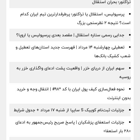
تراکتور؛ بحران استقلال
پرسپولیس، استقلال یا تراکتور؛ پرطرفدارترین تیم ایران کدام
است؟ نتیجه ۲ نظرسنجی بزرگ
جدایی رسمی ستاره استقلال | مقصد بعدی پرسپولیس یا اروپا؟
تعطیلی چهارشنبه ۱۴ مرداد | فهرست جدید استان‌های تعطیل و
شعب کشیک بانک‌ها
سهم ایران از دریای خزر | واقعیت پشت ادعای واگذاری خزر به
روسیه
نحوه فعال‌سازی کیف پول ایران با کد *98# | انتقال وجه و خرید
بدون اینترنت
جزئیات ثبت‌نام کوییک S سایپا از شنبه ۱۷ مرداد + جدول شرایط
جزئیات استعفای پزشکیان | پاسخ صریح رئیس‌جمهور به ادعای
«۲۸ بار استعفا»