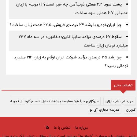
پشت سود ۲.۴ همتی ذوب‌آهن چه خبر است؟ | «ذوب» با زیان
عملیاتی ۶.۷ همتی سود ساخت
چرا ایران‌خودرو با رشد ۲۴ درصدی فروش، ۲۲.۵ همت زیان ساخت؟
سقوط ۶۷ درصدی درآمد سایپا آذین؛ «خاذین» در سه ماه ۲۳۷
میلیارد تومان زیان ساخت
چرا رشد ۳۵ درصدی درآمد شرکت ایران ارقام به زیان ۱۹۴ میلیارد
تومانی رسید؟
تبلیغات متنی
خرید لپ تاپ ارزان
خبرگزاری حرف‌تو: مقایسه برندها، تحلیل کسب‌وکارها از تجربه
کاربران
مدرسه مجازی آی نو
درباره ما
تماس با ما
تمامی حقوق برای وبسایت "شمانیوز" محفوظ است و نقل مطالب تنها با ذکر منبع مجاز