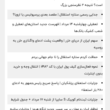
است؟ نتیجه ۲ نظرسنجی بزرگ
جدایی رسمی ستاره استقلال | مقصد بعدی پرسپولیس یا اروپا؟
تعطیلی چهارشنبه ۱۴ مرداد | فهرست جدید استان‌های تعطیل و
شعب کشیک بانک‌ها
سهم ایران از دریای خزر | واقعیت پشت ادعای واگذاری خزر به
روسیه
حماقت کردم ستاره استقلال را تا جام جهانی بردم
نحوه فعال‌سازی کیف پول ایران با کد *98# | انتقال وجه و خرید
بدون اینترنت
جزئیات استعفای پزشکیان | پاسخ صریح رئیس‌جمهور به ادعای
«۲۸ بار استعفا»
جزئیات ثبت‌نام کوییک S سایپا از شنبه ۱۷ مرداد + جدول شرایط
توافق ایران و عمان بر سر مسیر جدید تنگه هرمز | جزئیات بیانیه