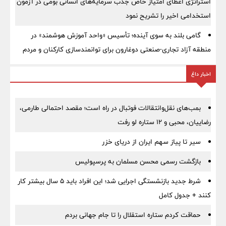
استراتژی اعطای امتیاز خاص جذب سرمایه‌های انسانی بومی در آزمون
استخدامی اخیر را تشریح نمود
گامی بلند به سوی آینده؛ تأسیس «واحد آموزش هوشمند» در
منطقه آزاد تجاری-صنعتی دوغارون برای توانمندسازی کارکنان و مردم
اخبار داغ
بمب‌های نقل‌وانتقالات فوتبال در راه است؛ مقصد احتمالی طارمی،
رضاییان، محبی و ۱۲ ستاره لو رفت
سیر تا پیاز سهم ایران از دریای خزر
بازگشت رسمی محسن مسلمان به پرسپولیس
شرط جدید بازنشستگی اجرایی شد؛ این افراد باید ۵ سال بیشتر کار
کنند + جدول کامل
حماقت کردم ستاره استقلال را تا جام جهانی بردم