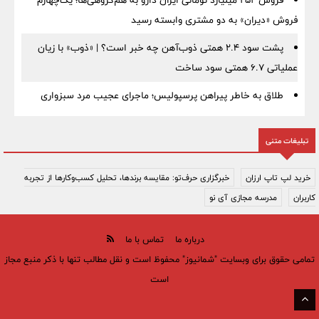
فروش ۲۵۲ میلیارد تومانی ایران دارو به هم‌گروهی‌ها؛ یک‌چهارم
فروش «دیران» به دو مشتری وابسته رسید
پشت سود ۲.۴ همتی ذوب‌آهن چه خبر است؟ | «ذوب» با زیان
عملیاتی ۶.۷ همتی سود ساخت
طلاق به خاطر پیراهن پرسپولیس؛ ماجرای عجیب مرد سبزواری
تبلیغات متنی
خرید لپ تاپ ارزان
خبرگزاری حرف‌تو: مقایسه برندها، تحلیل کسب‌وکارها از تجربه
کاربران
مدرسه مجازی آی نو
درباره ما
تماس با ما
تمامی حقوق برای وبسایت "شمانیوز" محفوظ است و نقل مطالب تنها با ذکر منبع مجاز
است