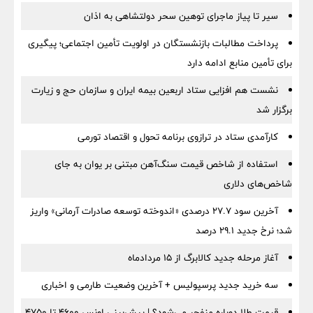
سیر تا پیاز ماجرای توهین سحر دولتشاهی به اذان
پرداخت مطالبات بازنشستگان در اولویت تأمین اجتماعی؛ پیگیری
برای تأمین منابع ادامه دارد
نشست هم افزایی ستاد اربعین بیمه ایران و سازمان حج و زیارت
برگزار شد
کارآمدی ستاد در ترازوی برنامه تحول و اقتصاد تورمی
استفاده از شاخص قیمت سنگ‌آهن مبتنی بر یوان به جای
شاخص‌های دلاری
آخرین سود ۲۷.۷ درصدی «اندوخته توسعه صادرات آرمانی» واریز
شد؛ نرخ جدید ۲۹.۱ درصد
آغاز مرحله جدید کالابرگ از ۱۵ مردادماه
سه خرید جدید پرسپولیس + آخرین وضعیت طارمی و اخباری
قیمت طلا دوباره منفجر می‌شود؟ | پیش‌بینی اونس ۴۶۰۰ تا ۴۷۵۰