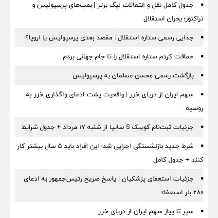
جدول کامل نقل و انتقالات لیگ برتر | بمب‌های پرسپولیس و
تراکتور؛ بحران استقلال
جدایی رسمی ستاره استقلال | مقصد بعدی پرسپولیس یا اروپا؟
حماقت کردم ستاره استقلال را تا جام جهانی بردم
بازگشت رسمی محسن مسلمان به پرسپولیس
سهم ایران از دریای خزر | واقعیت پشت ادعای واگذاری خزر به
روسیه
جزئیات ثبت‌نام کوییک S سایپا از شنبه ۱۷ مرداد + جدول شرایط
شرط جدید بازنشستگی اجرایی شد؛ این افراد باید ۵ سال بیشتر کار
کنند + جدول کامل
جزئیات استعفای پزشکیان | پاسخ صریح رئیس‌جمهور به ادعای
«۲۸ بار استعفا»
سیر تا پیاز سهم ایران از دریای خزر