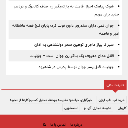
شوک پیامک احراز اقامت به یارانه‌بگیران؛ حذف کالابرگ و دردسر
جدید برای مردم
جوان قمی دارای سندروم داون فوت کرد؛ پایان تلخ قصه عاشقانه
امیر و فاطمه
سیر تا پیاز ماجرای توهین سحر دولتشاهی به اذان
قاتل مداح معروف یک بلاگر زن جوان است + جزئیات
جزئیات قتل پسر جوان توسط پدرش در شاهرود
تبلیغات متنی
خرید لپ تاپ ارزان
خبرگزاری حرف‌تو: مقایسه برندها، تحلیل کسب‌وکارها از تجربه
کاربران
مدرسه مجازی آی نو
لباسشویی
درباره ما
تماس با ما