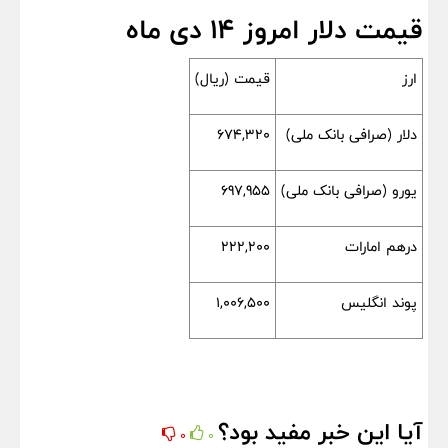
قیمت دلار امروز 14 دی ماه
ارز
قیمت (ریال)
دلار (صرافی بانک ملی)
674,320
یورو (صرافی بانک ملی)
697,955
درهم امارات
222,200
پوند انگلیس
1,006,500
آیا این خبر مفید بود؟
0
0