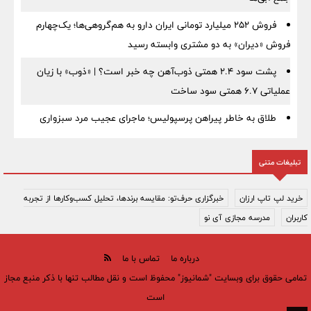
فروش ۲۵۲ میلیارد تومانی ایران دارو به هم‌گروهی‌ها؛ یک‌چهارم
فروش «دیران» به دو مشتری وابسته رسید
پشت سود ۲.۴ همتی ذوب‌آهن چه خبر است؟ | «ذوب» با زیان
عملیاتی ۶.۷ همتی سود ساخت
طلاق به خاطر پیراهن پرسپولیس؛ ماجرای عجیب مرد سبزواری
تبلیغات متنی
خرید لپ تاپ ارزان
خبرگزاری حرف‌تو: مقایسه برندها، تحلیل کسب‌وکارها از تجربه
کاربران
مدرسه مجازی آی نو
درباره ما
تماس با ما
تمامی حقوق برای وبسایت "شمانیوز" محفوظ است و نقل مطالب تنها با ذکر منبع مجاز
است