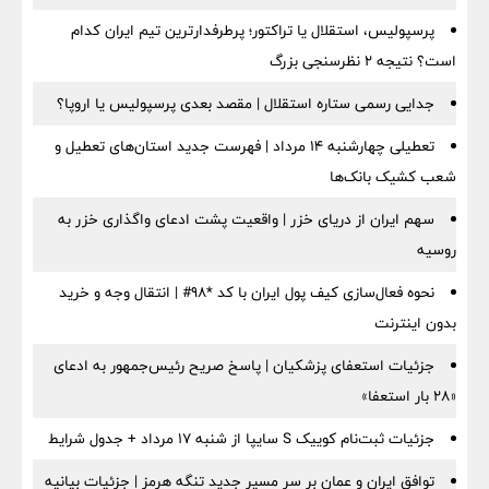
پرسپولیس، استقلال یا تراکتور؛ پرطرفدارترین تیم ایران کدام
است؟ نتیجه ۲ نظرسنجی بزرگ
جدایی رسمی ستاره استقلال | مقصد بعدی پرسپولیس یا اروپا؟
تعطیلی چهارشنبه ۱۴ مرداد | فهرست جدید استان‌های تعطیل و
شعب کشیک بانک‌ها
سهم ایران از دریای خزر | واقعیت پشت ادعای واگذاری خزر به
روسیه
نحوه فعال‌سازی کیف پول ایران با کد *98# | انتقال وجه و خرید
بدون اینترنت
جزئیات استعفای پزشکیان | پاسخ صریح رئیس‌جمهور به ادعای
«۲۸ بار استعفا»
جزئیات ثبت‌نام کوییک S سایپا از شنبه ۱۷ مرداد + جدول شرایط
توافق ایران و عمان بر سر مسیر جدید تنگه هرمز | جزئیات بیانیه