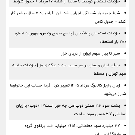
جزئیات ثبت‌نام کوییک S سایپا از شنبه ۱۷ مرداد + جدول شرایط
شرط جدید بازنشستگی اجرایی شد؛ این افراد باید ۵ سال بیشتر کار
کنند + جدول کامل
جزئیات استعفای پزشکیان | پاسخ صریح رئیس‌جمهور به ادعای
«۲۸ بار استعفا»
سیر تا پیاز سهم ایران از دریای خزر
توافق ایران و عمان بر سر مسیر جدید تنگه هرمز | جزئیات بیانیه
مهم تهران و مسقط
زمان واریز کالابرگ مرداد ۱۴۰۵ تغییر کرد | فردا حساب این خانوارها
شارژ می‌شود
پشت سود ۲.۴ همتی ذوب‌آهن چه خبر است؟ | «ذوب» با زیان
عملیاتی ۶.۷ همتی سود ساخت
۳۷ میلیارد سود معاملاتی، ۲۶۵۱ میلیارد افت پرتفوی گروه
سرمایه‌گذاری سایپا