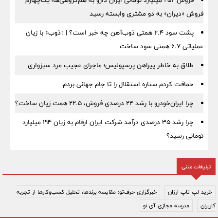
فروش ۲۵۲ میلیارد تومانی ایران دارو به هم‌گروهی‌ها؛ یک‌چهارم
فروش «دیران» به دو مشتری وابسته رسید
پشت سود ۲.۴ همتی ذوب‌آهن چه خبر است؟ | «ذوب» با زیان
عملیاتی ۶.۷ همتی سود ساخت
طلاق به خاطر پیراهن پرسپولیس؛ ماجرای عجیب مرد سبزواری
حماقت کردم ستاره استقلال را تا جام جهانی بردم
چرا ایران‌خودرو با رشد ۲۴ درصدی فروش، ۲۲.۵ همت زیان ساخت؟
چرا رشد ۳۵ درصدی درآمد شرکت ایران ارقام به زیان ۱۹۴ میلیارد
تومانی رسید؟
تبلیغات متنی
خرید لپ تاپ ارزان
خبرگزاری حرف‌تو: مقایسه برندها، تحلیل کسب‌وکارها از تجربه
کاربران
مدرسه مجازی آی نو