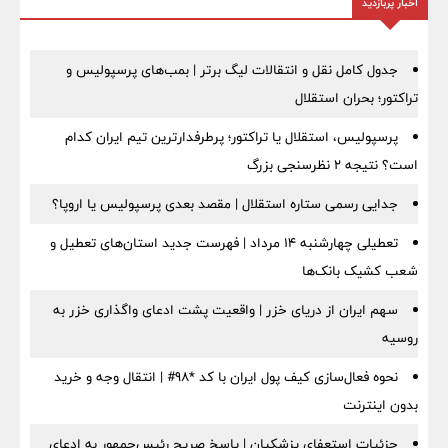
اخبار پربازدید
جدول کامل نقل و انتقالات لیگ برتر | بمب‌های پرسپولیس و
تراکتور؛ بحران استقلال
پرسپولیس، استقلال یا تراکتور؛ پرطرفدارترین تیم ایران کدام
است؟ نتیجه ۲ نظرسنجی بزرگ
جدایی رسمی ستاره استقلال | مقصد بعدی پرسپولیس یا اروپا؟
تعطیلی چهارشنبه ۱۴ مرداد | فهرست جدید استان‌های تعطیل و
شعب کشیک بانک‌ها
سهم ایران از دریای خزر | واقعیت پشت ادعای واگذاری خزر به
روسیه
نحوه فعال‌سازی کیف پول ایران با کد *98# | انتقال وجه و خرید
بدون اینترنت
جزئیات استعفای پزشکیان | پاسخ صریح رئیس‌جمهور به ادعای