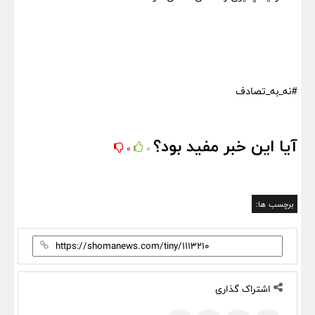
#نه_به_تصادف
آیا این خبر مفید بود؟
0
0
برچسب ها:
اشتراک گذاری