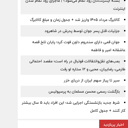
بسته اینترنت‌تان زود تمام می‌شود؟ | ماجرای زود تمام شدن
اینترنت
کالابرگ مرداد ۱۴۰۵ واریز شد + جدول زمان و مبلغ کالابرگ
جزئیات قتل پسر جوان توسط پدرش در شاهرود
جوان قمی دارای سندروم داون فوت کرد؛ پایان تلخ قصه
عاشقانه امیر و فاطمه
بمب‌های نقل‌وانتقالات فوتبال در راه است؛ مقصد احتمالی
طارمی، رضاییان، محبی و ۱۲ ستاره لو رفت
سیر تا پیاز سهم ایران از دریای خزر
بازگشت رسمی محسن مسلمان به پرسپولیس
شرط جدید بازنشستگی اجرایی شد؛ این افراد باید ۵ سال بیشتر
کار کنند + جدول کامل
اخبار پربازدید