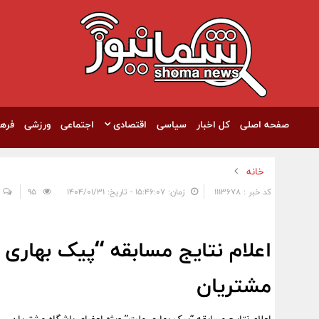
صفحه اصلی
کل اخبار
سیاسی
اقتصادی
اجتماعی
ورزشی
فره
خانه
کد خبر : 1113678
زمان: ۱۵:۴۶:۰۷ - تاریخ: ۱۴۰۴/۰۱/۳۱
95
اعلام نتایج مسابقه “پیک بهاری 
مشتریان