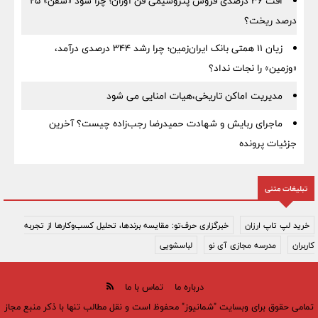
افت ۳۶ درصدی فروش پتروشیمی فن آوران؛ چرا سود «شفن» ۲۵
درصد ریخت؟
زیان ۱۱ همتی بانک ایران‌زمین؛ چرا رشد ۳۴۴ درصدی درآمد،
«وزمین» را نجات نداد؟
مدیریت اماکن تاریخی،هیات امنایی می شود
ماجرای ربایش و شهادت حمیدرضا رجب‌زاده چیست؟ آخرین
جزئیات پرونده
تبلیغات متنی
خرید لپ تاپ ارزان
خبرگزاری حرف‌تو: مقایسه برندها، تحلیل کسب‌وکارها از تجربه
کاربران
مدرسه مجازی آی نو
لباسشویی
درباره ما
تماس با ما
تمامی حقوق برای وبسایت "شمانیوز" محفوظ است و نقل مطالب تنها با ذکر منبع مجاز