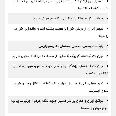
تعطیلی چهارشنبه ۱۴ مرداد | فهرست جدید استان‌های تعطیل و
شعب کشیک بانک‌ها
حماقت کردم ستاره استقلال را تا جام جهانی بردم
سهم ایران از دریای خزر | واقعیت پشت ادعای واگذاری خزر به
روسیه
بازگشت رسمی محسن مسلمان به پرسپولیس
جزئیات ثبت‌نام کوییک S سایپا از شنبه ۱۷ مرداد + جدول شرایط
جزئیات استعفای پزشکیان | پاسخ صریح رئیس‌جمهور به ادعای
«۲۸ بار استعفا»
نحوه فعال‌سازی کیف پول ایران با کد *98# | انتقال وجه و خرید
بدون اینترنت
توافق ایران و عمان بر سر مسیر جدید تنگه هرمز | جزئیات بیانیه
مهم تهران و مسقط