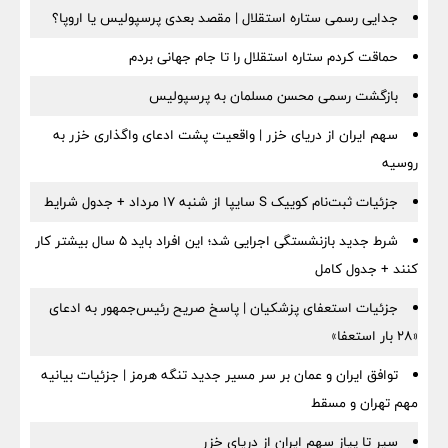
جدایی رسمی ستاره استقلال | مقصد بعدی پرسپولیس یا اروپا؟
حماقت کردم ستاره استقلال را تا جام جهانی بردم
بازگشت رسمی محسن مسلمان به پرسپولیس
سهم ایران از دریای خزر | واقعیت پشت ادعای واگذاری خزر به
روسیه
جزئیات ثبت‌نام کوییک S سایپا از شنبه ۱۷ مرداد + جدول شرایط
شرط جدید بازنشستگی اجرایی شد؛ این افراد باید ۵ سال بیشتر کار
کنند + جدول کامل
جزئیات استعفای پزشکیان | پاسخ صریح رئیس‌جمهور به ادعای
«۲۸ بار استعفا»
توافق ایران و عمان بر سر مسیر جدید تنگه هرمز | جزئیات بیانیه
مهم تهران و مسقط
سیر تا پیاز سهم ایران از دریای خزر