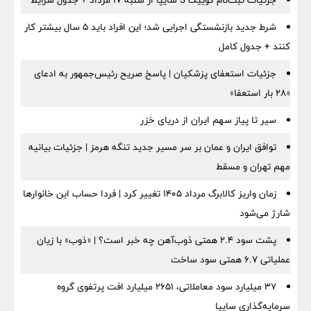
جزئیات ثبت‌نام کوییک S سایپا از شنبه ۱۷ مرداد + جدول شرایط
شرط جدید بازنشستگی اجرایی شد؛ این افراد باید ۵ سال بیشتر کار
کنند + جدول کامل
جزئیات استعفای پزشکیان | پاسخ صریح رئیس‌جمهور به ادعای
«۲۸ بار استعفا»
سیر تا پیاز سهم ایران از دریای خزر
توافق ایران و عمان بر سر مسیر جدید تنگه هرمز | جزئیات بیانیه
مهم تهران و مسقط
زمان واریز کالابرگ مرداد ۱۴۰۵ تغییر کرد | فردا حساب این خانوارها
شارژ می‌شود
پشت سود ۲.۴ همتی ذوب‌آهن چه خبر است؟ | «ذوب» با زیان
عملیاتی ۶.۷ همتی سود ساخت
۳۷ میلیارد سود معاملاتی، ۲۶۵۱ میلیارد افت پرتفوی گروه
سرمایه‌گذاری سایپا