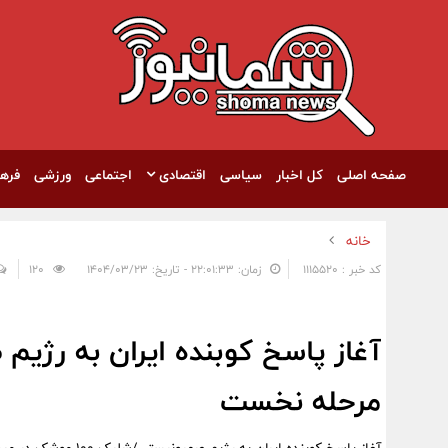
صفحه اصلی
کل اخبار
سیاسی
اقتصادی
اجتماعی
ورزشی
فره
خانه
کد خبر : 1115520
زمان: ۲۲:۰۱:۳۳ - تاریخ: ۱۴۰۴/۰۳/۲۳
120
مرحله نخست