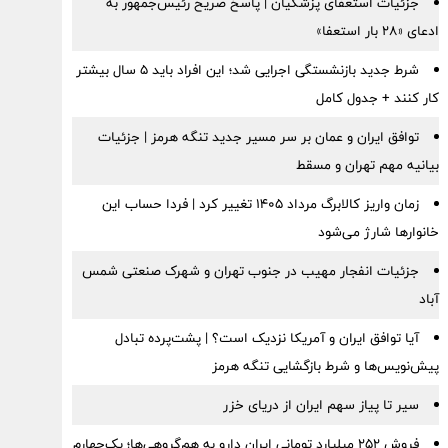
جزئیات استعفای پزشکیان | پاسخ صریح رئیس‌جمهور به
ادعای «۲۸ بار استعفا»
شرط جدید بازنشستگی اجرایی شد؛ این افراد باید ۵ سال بیشتر
کار کنند + جدول کامل
توافق ایران و عمان بر سر مسیر جدید تنگه هرمز | جزئیات
بیانیه مهم تهران و مسقط
زمان واریز کالابرگ مرداد ۱۴۰۵ تغییر کرد | فردا حساب این
خانوارها شارژ می‌شود
جزئیات انفجار مهیب در جنوب تهران و شهرک صنعتی شمس
آباد
آیا توافق ایران و آمریکا نزدیک است؟ | پشت‌پرده تبادل
پیش‌نویس‌ها و شرط بازگشایی تنگه هرمز
سیر تا پیاز سهم ایران از دریای خزر
فروش ۲۵۲ میلیارد تومانی ایران دارو به هم‌گروهی‌ها؛ یک‌چهارم