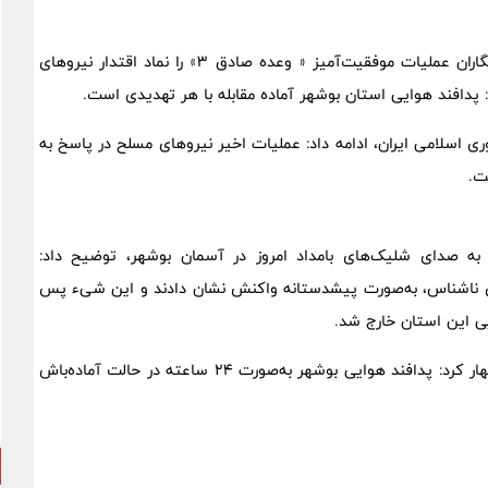
احسان جهانیان عصر روز شنبه در جمع خبرنگاران عملیات موفقیت‌آمیز « وعده صادق ۳» را نماد اقتدار نیروهای
 پدافند هوایی استان بوشهر آماده مقابله با هر تهدیدی است.
اسلامی ایران، ادامه داد: عملیات اخیر نیروهای مسلح در پاسخ به
شت.
 به صدای شلیک‌های بامداد امروز در آسمان بوشهر، توضیح داد:
زی ناشناس، به‌صورت پیشدستانه واکنش نشان دادند و این شیء پس
یی این استان خارج شد.
وی با تاکید بر آمادگی کامل سامانه‌های دفاعی استان بوشهر اظهار کرد: پدافند هوایی بوشهر به‌صورت ۲۴ ساعته در حالت آماده‌باش