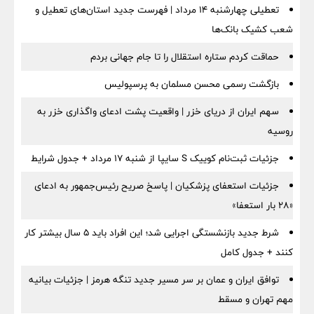
تعطیلی چهارشنبه ۱۴ مرداد | فهرست جدید استان‌های تعطیل و
شعب کشیک بانک‌ها
حماقت کردم ستاره استقلال را تا جام جهانی بردم
بازگشت رسمی محسن مسلمان به پرسپولیس
سهم ایران از دریای خزر | واقعیت پشت ادعای واگذاری خزر به
روسیه
جزئیات ثبت‌نام کوییک S سایپا از شنبه ۱۷ مرداد + جدول شرایط
جزئیات استعفای پزشکیان | پاسخ صریح رئیس‌جمهور به ادعای
«۲۸ بار استعفا»
شرط جدید بازنشستگی اجرایی شد؛ این افراد باید ۵ سال بیشتر کار
کنند + جدول کامل
توافق ایران و عمان بر سر مسیر جدید تنگه هرمز | جزئیات بیانیه
مهم تهران و مسقط