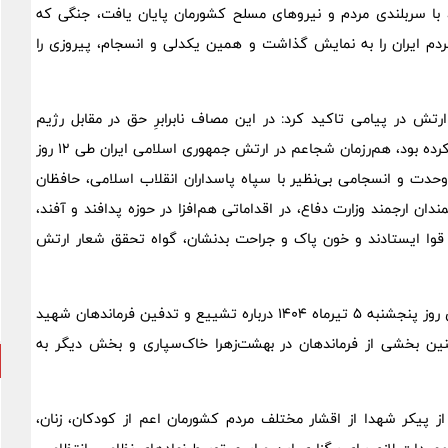
م صهیونیستی به خاک ایران اسلامی و جنگ ۱۲ روزه، با سربلندی مردم و نیروهای مسلح کشورمان پایان یافت، جنگی که
ردم ایران را به نمایش گذاشت و همین یکدلی و انسجام، پیروزی را
ش در پیامی تاکید کرد: در این مصاف نابرابرِ حق در مقابل رژیم
متجاوز و باطل صهیونی که با حمایت همه‌جانبه استکبار قد علم کرده بود، هم‌رزمان شجاعم در ارتش جمهوری اسلامی ایران طی ۱۲ روز
در وحدت و انسجامی بی‌نظیر با سپاه پاسداران انقلاب اسلامی، حافظان
 ارجمند وزارت دفاع، در اقداماتی هم‌افزا در حوزه پدافند و آفند،
 قوا ایستادند و خون پاک و جراحت بدنشان، گواه تحقق شعار ارتش
سردار حسن حسن زاده فرمانده سپاه تهران بزرگ در نشست خبری روز پنجشنبه ۵ تیرماه ۱۴۰۴ درباره تشییع و تدفین فرماندهان شهید
د شد. همچنین بخشی از فرماندهان در بهشت‌زهرا خاک‌سپاری و بخش دیگر به
 از پیکر شهدا از اقشار مختلف مردم کشورمان اعم از کودکان، زنان،