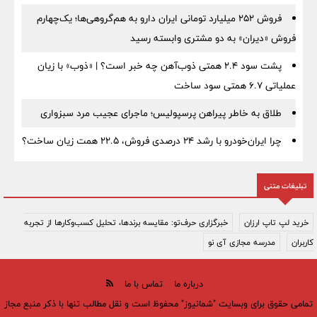
فروش ۲۵۲ میلیارد تومانی ایران دارو به هم‌گروهی‌ها؛ یک‌چهارم
فروش «دیران» به دو مشتری وابسته رسید
پشت سود ۲.۴ همتی ذوب‌آهن چه خبر است؟ | «ذوب» با زیان
عملیاتی ۶.۷ همتی سود ساخت
طلاق به خاطر پیراهن پرسپولیس؛ ماجرای عجیب مرد سبزواری
چرا ایران‌خودرو با رشد ۲۴ درصدی فروش، ۲۲.۵ همت زیان ساخت؟
تبلیغات متنی
خرید لپ تاپ ارزان
خبرگزاری حرف‌تو: مقایسه برندها، تحلیل کسب‌وکارها از تجربه
کاربران
مدرسه مجازی آی نو
درباره ما
تماس با ما
تمامی حقوق برای وبسایت "شمانیوز" محفوظ است و نقل مطالب تنها با ذکر منبع مجاز