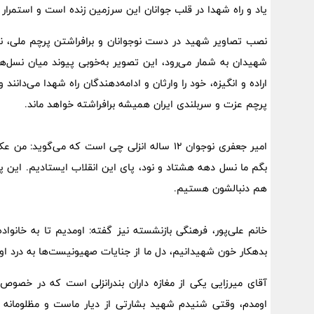
یاد و راه شهدا در قلب جوانان این سرزمین زنده است و استمرا
نصب تصاویر شهید در دست نوجوانان و برافراشتن پرچم ملی، نماد
شهیدان به شمار می‌رود، این تصویر به‌خوبی پیوند میان نسل‌ها
اراده و انگیزه، خود را وارثان و ادامه‌دهندگان راه شهدا می‌دانن
پرچم عزت و سربلندی ایران همیشه برافراشته خواهد ماند.
امیر جعفری نوجوان 12 ساله انزلی چی است که می
بگم ما نسل دهه هشتاد و نود، پای این انقلاب ایستادیم. این پ
هم دنبالشون هستیم.
خانم علی‌پور، فرهنگی بازنشسته نیز گفته: اومدیم تا به خانوا
بدهکار خون شهیدانیم، دل ما از جنایات صهیونیست‌ها به درد او
آقای میرزایی یکی از مغازه داران بندرانزلی است که در خصو
اومدم، وقتی شنیدم شهید بشارتی از دیار ماست و مظلومانه 