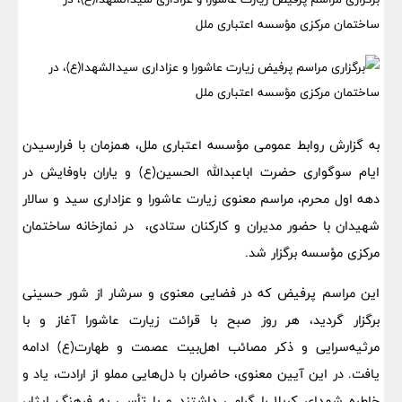
ساختمان مرکزی مؤسسه اعتباری ملل
به گزارش روابط عمومی مؤسسه اعتباری ملل، همزمان با فرارسیدن
ایام سوگواری حضرت اباعبدالله الحسین(ع) و یاران باوفایش در
دهه اول محرم، مراسم معنوی زیارت عاشورا و عزاداری سید و سالار
شهیدان با حضور مدیران و کارکنان ستادی، در نمازخانه ساختمان
مرکزی مؤسسه برگزار شد.
این مراسم پرفیض که در فضایی معنوی و سرشار از شور حسینی
برگزار گردید، هر روز صبح با قرائت زیارت عاشورا آغاز و با
مرثیه‌سرایی و ذکر مصائب اهل‌بیت عصمت و طهارت(ع) ادامه
یافت. در این آیین معنوی، حاضران با دل‌هایی مملو از ارادت، یاد و
خاطره شهدای کربلا را گرامی داشتند و با تأسی به فرهنگ ایثار،