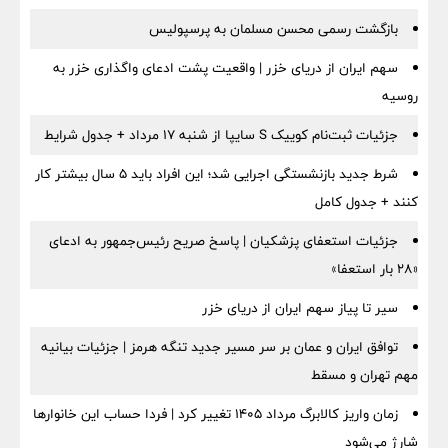
بازگشت رسمی محسن مسلمان به پرسپولیس
سهم ایران از دریای خزر | واقعیت پشت ادعای واگذاری خزر به
روسیه
جزئیات ثبت‌نام کوییک S سایپا از شنبه ۱۷ مرداد + جدول شرایط
شرط جدید بازنشستگی اجرایی شد؛ این افراد باید ۵ سال بیشتر کار
کنند + جدول کامل
جزئیات استعفای پزشکیان | پاسخ صریح رئیس‌جمهور به ادعای
«۲۸ بار استعفا»
سیر تا پیاز سهم ایران از دریای خزر
توافق ایران و عمان بر سر مسیر جدید تنگه هرمز | جزئیات بیانیه
مهم تهران و مسقط
زمان واریز کالابرگ مرداد ۱۴۰۵ تغییر کرد | فردا حساب این خانوارها
شارژ می‌شود