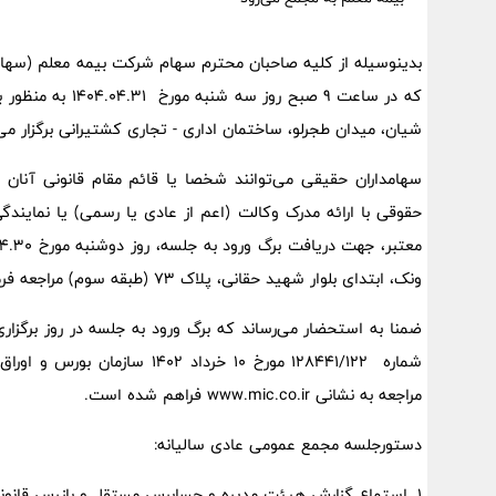
بدینوسیله از کلیه صاحبان محترم سهام شرکت بیمه معلم (سها
شیان، میدان طجرلو، ساختمان اداری - تجاری کشتیرانی برگزار می‌
سهامداران حقیقی می‌توانند شخصا یا قائم مقام قانونی آنان و 
حقوقی با ارائه مدرک وکالت (اعم از عادی یا رسمی) یا نماین
ونک، ابتدای بلوار شهید حقانی، پلاک ۷۳ (طبقه سوم) مراجعه فرمایند.
ضمنا به استحضار می‌رساند که برگ ورود به جلسه در روز برگزار
شماره ۱۲۸۴۴۱/۱۲۲ مورخ ۱۰ خردا
مراجعه به نشانی www.mic.co.ir فراهم شده است.
دستورجلسه مجمع عمومی عادی سالیانه:
1. استماع گزارش هیئت مدیره و حسابرس مستقل و بازرس قانونی در خصوص عملکرد سال مالی منتهی به ۱۴۰۳.۱۲.۳۰