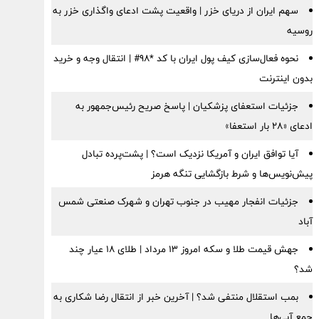
سهم ایران از دریای خزر | واقعیت پشت ادعای واگذاری خزر به
روسیه
نحوه فعال‌سازی کیف پول ایران با کد *98# | انتقال وجه و خرید
بدون اینترنت
جزئیات استعفای پزشکیان | پاسخ صریح رئیس‌جمهور به
ادعای «۲۸ بار استعفا»
آیا توافق ایران و آمریکا نزدیک است؟ | پشت‌پرده تبادل
پیش‌نویس‌ها و شرط بازگشایی تنگه هرمز
جزئیات انفجار مهیب در جنوب تهران و شهرک صنعتی شمس
آباد
جهش قیمت طلا و سکه امروز ۱۳ مرداد | طلای ۱۸ عیار چند
شد؟
بمب استقلال منتفی شد؟ | آخرین خبر از انتقال رضا شکاری به
جمع آبی‌ها