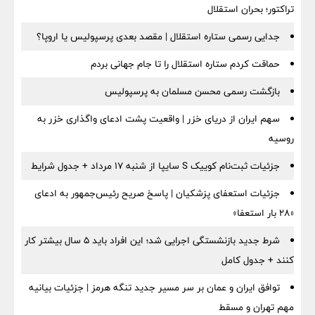
تراکتور؛ بحران استقلال
جدایی رسمی ستاره استقلال | مقصد بعدی پرسپولیس یا اروپا؟
حماقت کردم ستاره استقلال را تا جام جهانی بردم
بازگشت رسمی محسن مسلمان به پرسپولیس
سهم ایران از دریای خزر | واقعیت پشت ادعای واگذاری خزر به
روسیه
جزئیات ثبت‌نام کوییک S سایپا از شنبه ۱۷ مرداد + جدول شرایط
جزئیات استعفای پزشکیان | پاسخ صریح رئیس‌جمهور به ادعای
«۲۸ بار استعفا»
شرط جدید بازنشستگی اجرایی شد؛ این افراد باید ۵ سال بیشتر کار
کنند + جدول کامل
توافق ایران و عمان بر سر مسیر جدید تنگه هرمز | جزئیات بیانیه
مهم تهران و مسقط