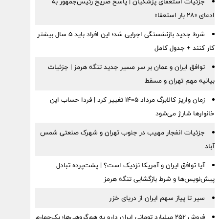
جزئیات استعفای پزشکیان | پاسخ صریح رئیس‌جمهور به
ادعای «۲۸ بار استعفا»
شرط جدید بازنشستگی اجرایی شد؛ این افراد باید ۵ سال بیشتر
کار کنند + جدول کامل
توافق ایران و عمان بر سر مسیر جدید تنگه هرمز | جزئیات
بیانیه مهم تهران و مسقط
زمان واریز کالابرگ مرداد ۱۴۰۵ تغییر کرد | فردا حساب این
خانوارها شارژ می‌شود
جزئیات انفجار مهیب در جنوب تهران و شهرک صنعتی شمس
آباد
آیا توافق ایران و آمریکا نزدیک است؟ | پشت‌پرده تبادل
پیش‌نویس‌ها و شرط بازگشایی تنگه هرمز
سیر تا پیاز سهم ایران از دریای خزر
فروش ۲۵۲ میلیارد تومانی ایران دارو به هم‌گروهی‌ها؛ یک‌چهارم