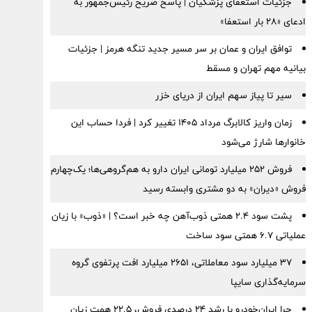
جزئیات استعفای پزشکیان | پاسخ صریح رئیس‌جمهور به
ادعای «۲۸ بار استعفا»
توافق ایران و عمان بر سر مسیر جدید تنگه هرمز | جزئیات
بیانیه مهم تهران و مسقط
سیر تا پیاز سهم ایران از دریای خزر
زمان واریز کالابرگ مرداد ۱۴۰۵ تغییر کرد | فردا حساب این
خانوارها شارژ می‌شود
فروش ۲۵۲ میلیارد تومانی ایران دارو به هم‌گروهی‌ها؛ یک‌چهارم
فروش «دیران» به دو مشتری وابسته رسید
پشت سود ۲.۴ همتی ذوب‌آهن چه خبر است؟ | «ذوب» با زیان
عملیاتی ۶.۷ همتی سود ساخت
۳۷ میلیارد سود معاملاتی، ۲۶۵۱ میلیارد افت پرتفوی گروه
سرمایه‌گذاری سایپا
چرا ایران‌خودرو با رشد ۲۴ درصدی فروش، ۲۲.۵ همت زیان