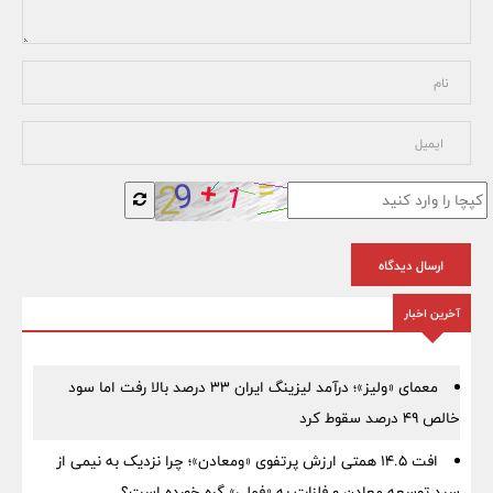
ارسال دیدگاه
آخرین اخبار
معمای «ولیز»؛ درآمد لیزینگ ایران ۳۳ درصد بالا رفت اما سود
خالص ۴۹ درصد سقوط کرد
افت ۱۴.۵ همتی ارزش پرتفوی «ومعادن»؛ چرا نزدیک به نیمی از
سبد توسعه معادن و فلزات به «فملی» گره خورده است؟