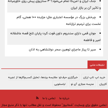
جنگ ایران و آمریکا تمام می‌شود؟ ۳ سناریوی پیش روی خاورمیانه
و تاثیر آن بر بازار ایران
چرخش بزرگ در مؤسسه اعتباری ملل؛ مزایده ۱۰۰ همتی، گام
نخست برای ترمیم ترازنامه
جوان قمی دارای سندروم داون فوت کرد؛ پایان تلخ قصه عاشقانه
امیر و فاطمه
سیر تا پیاز ماجرای توهین سحر دولتشاهی به اذان
تبلیغات متنی
خرید لپ تاپ ارزان
خبرگزاری حرف‌تو: مقایسه برندها، تحلیل کسب‌وکارها از تجربه
کاربران
مدرسه مجازی آی نو
لباسشویی
درباره ما
تماس با ما
تمامی حقوق برای وبسایت "شمانیوز" محفوظ است و نقل مطالب تنها با ذکر منبع مجاز