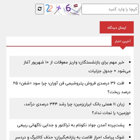
ارسال دیدگاه
آخرین اخبار
خبر مهم برای بازنشستگان؛ واریز معوقات از ۱۰ شهریور آغاز
می‌شود + جدول جزئیات
افت ۳۶ درصدی فروش پتروشیمی فن آوران؛ چرا سود «شفن» ۲۵
درصد ریخت؟
زیان ۱۱ همتی بانک ایران‌زمین؛ چرا رشد ۳۴۴ درصدی درآمد،
«وزمین» را نجات نداد؟
پشت‌پرده آمدن جواد نکونام به تراکتور و جدایی ناگهانی ربیعی
شوک پیامک احراز اقامت به یارانه‌بگیران؛ حذف کالابرگ و دردسر