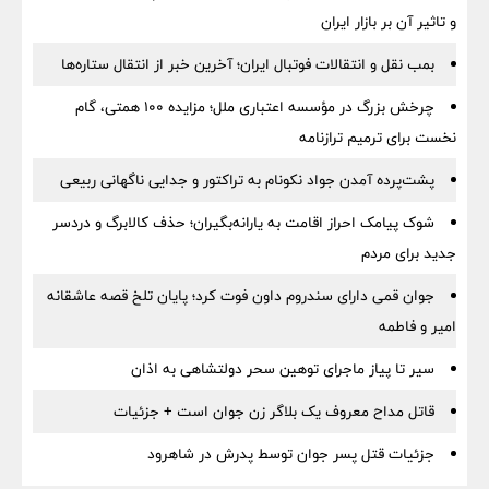
و تاثیر آن بر بازار ایران
بمب نقل‌ و انتقالات فوتبال ایران؛ آخرین خبر از انتقال ستاره‌ها
چرخش بزرگ در مؤسسه اعتباری ملل؛ مزایده ۱۰۰ همتی، گام
نخست برای ترمیم ترازنامه
پشت‌پرده آمدن جواد نکونام به تراکتور و جدایی ناگهانی ربیعی
شوک پیامک احراز اقامت به یارانه‌بگیران؛ حذف کالابرگ و دردسر
جدید برای مردم
جوان قمی دارای سندروم داون فوت کرد؛ پایان تلخ قصه عاشقانه
امیر و فاطمه
سیر تا پیاز ماجرای توهین سحر دولتشاهی به اذان
قاتل مداح معروف یک بلاگر زن جوان است + جزئیات
جزئیات قتل پسر جوان توسط پدرش در شاهرود