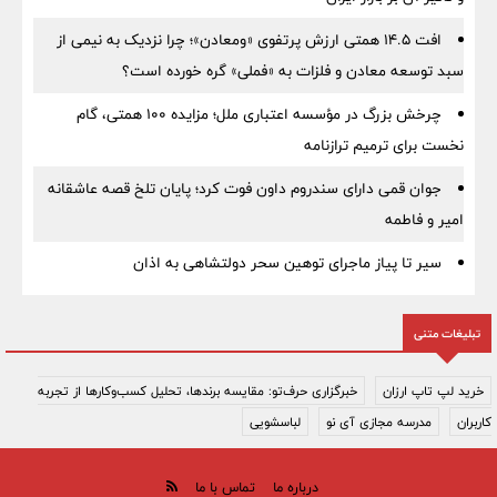
افت ۱۴.۵ همتی ارزش پرتفوی «ومعادن»؛ چرا نزدیک به نیمی از
سبد توسعه معادن و فلزات به «فملی» گره خورده است؟
چرخش بزرگ در مؤسسه اعتباری ملل؛ مزایده ۱۰۰ همتی، گام
نخست برای ترمیم ترازنامه
جوان قمی دارای سندروم داون فوت کرد؛ پایان تلخ قصه عاشقانه
امیر و فاطمه
سیر تا پیاز ماجرای توهین سحر دولتشاهی به اذان
تبلیغات متنی
خرید لپ تاپ ارزان
خبرگزاری حرف‌تو: مقایسه برندها، تحلیل کسب‌وکارها از تجربه
کاربران
مدرسه مجازی آی نو
لباسشویی
درباره ما
تماس با ما