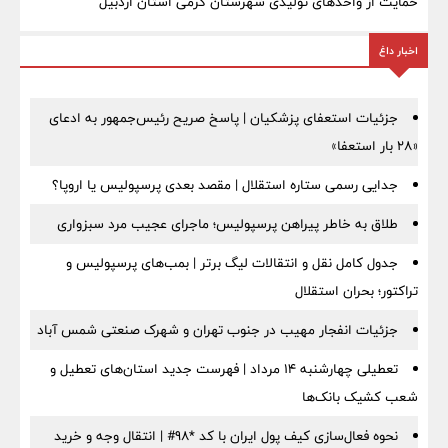
حمایت از واحدهای تولیدی شهرستان گرمی استان اردبیل
اخبار داغ
جزئیات استعفای پزشکیان | پاسخ صریح رئیس‌جمهور به ادعای
«۲۸ بار استعفا»
جدایی رسمی ستاره استقلال | مقصد بعدی پرسپولیس یا اروپا؟
طلاق به خاطر پیراهن پرسپولیس؛ ماجرای عجیب مرد سبزواری
جدول کامل نقل و انتقالات لیگ برتر | بمب‌های پرسپولیس و
تراکتور؛ بحران استقلال
جزئیات انفجار مهیب در جنوب تهران و شهرک صنعتی شمس آباد
تعطیلی چهارشنبه ۱۴ مرداد | فهرست جدید استان‌های تعطیل و
شعب کشیک بانک‌ها
نحوه فعال‌سازی کیف پول ایران با کد *98# | انتقال وجه و خرید