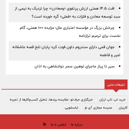
افت ۱۴.۵ همتی ارزش پرتفوی «ومعادن»؛ چرا نزدیک به نیمی از
سبد توسعه معادن و فلزات به «فملی» گره خورده است؟
چرخش بزرگ در مؤسسه اعتباری ملل؛ مزایده ۱۰۰ همتی، گام
نخست برای ترمیم ترازنامه
جوان قمی دارای سندروم داون فوت کرد؛ پایان تلخ قصه عاشقانه
امیر و فاطمه
سیر تا پیاز ماجرای توهین سحر دولتشاهی به اذان
تبلیغات متنی
خرید لپ تاپ ارزان
خبرگزاری حرف‌تو: مقایسه برندها، تحلیل کسب‌وکارها از تجربه
کاربران
مدرسه مجازی آی نو
لباسشویی
درباره ما
تماس با ما